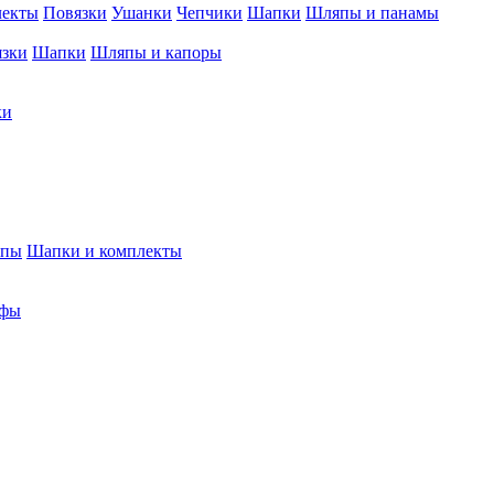
лекты
Повязки
Ушанки
Чепчики
Шапки
Шляпы и панамы
язки
Шапки
Шляпы и капоры
ки
япы
Шапки и комплекты
фы