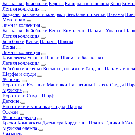
Балаклавы
Бейсболки
Береты
Капоры и капюшоны
Кепи
Комп
Летняя коллекция
Банданы, косынки и козырьки
Бейсболки и кепки
Панамы
Пов
Мужчинам
Зимняя коллекция
Балаклавы
Бейсболки
Кепки
Комплекты
Панамы
Ушанки
Шап
Летняя коллекция
Бейсболки
Кепки
Панамы
Шляпы
Детям
Зимняя коллекция
Комплекты
Ушанки
Шапки
Шлемы и балаклавы
Летняя коллекция
Бейсболки и кепки
Косынки, повязки и банданы
Панамы и шл
Шарфы и снуды
Женские
Воротники
Косынки
Манишки
Палантины
Платки
Снуды
Шар
Мужские
Воротники
Снуды
Шарфы
Детские
Воротники и манишки
Снуды
Шарфы
Одежда
Женская одежда
Брюки
Комплекты
Джемпера
Кардиганы
Платья
Туники
Юбки
Мужская одежда
Джемпера