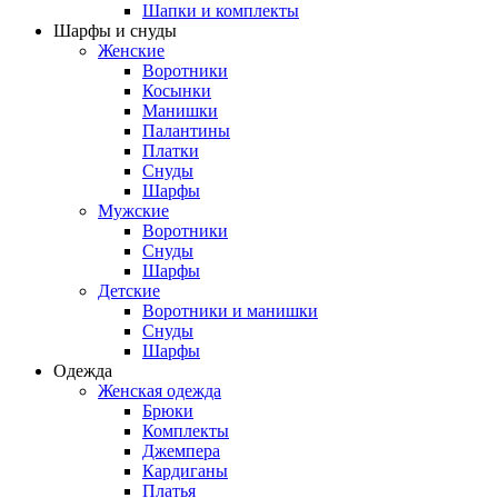
Шапки и комплекты
Шарфы и снуды
Женские
Воротники
Косынки
Манишки
Палантины
Платки
Снуды
Шарфы
Мужские
Воротники
Снуды
Шарфы
Детские
Воротники и манишки
Снуды
Шарфы
Одежда
Женская одежда
Брюки
Комплекты
Джемпера
Кардиганы
Платья