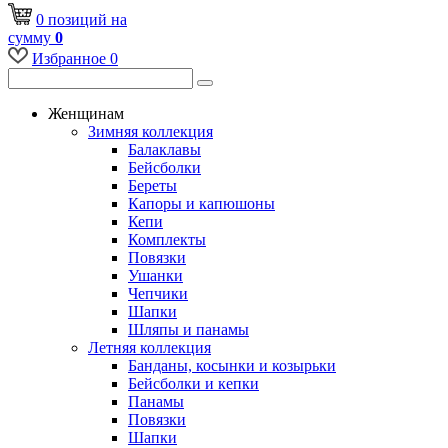
0
позиций
на
сумму
0
Избранное
0
Женщинам
Зимняя коллекция
Балаклавы
Бейсболки
Береты
Капоры и капюшоны
Кепи
Комплекты
Повязки
Ушанки
Чепчики
Шапки
Шляпы и панамы
Летняя коллекция
Банданы, косынки и козырьки
Бейсболки и кепки
Панамы
Повязки
Шапки