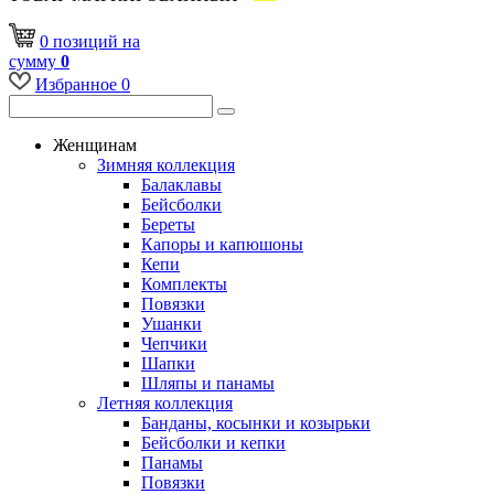
0
позиций
на
сумму
0
Избранное
0
Женщинам
Зимняя коллекция
Балаклавы
Бейсболки
Береты
Капоры и капюшоны
Кепи
Комплекты
Повязки
Ушанки
Чепчики
Шапки
Шляпы и панамы
Летняя коллекция
Банданы, косынки и козырьки
Бейсболки и кепки
Панамы
Повязки