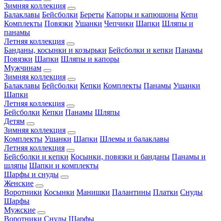
Зимняя коллекция
Балаклавы
Бейсболки
Береты
Капоры и капюшоны
Кепи
Комплекты
Повязки
Ушанки
Чепчики
Шапки
Шляпы и
панамы
Летняя коллекция
Банданы, косынки и козырьки
Бейсболки и кепки
Панамы
Повязки
Шапки
Шляпы и капоры
Мужчинам
Зимняя коллекция
Балаклавы
Бейсболки
Кепки
Комплекты
Панамы
Ушанки
Шапки
Летняя коллекция
Бейсболки
Кепки
Панамы
Шляпы
Детям
Зимняя коллекция
Комплекты
Ушанки
Шапки
Шлемы и балаклавы
Летняя коллекция
Бейсболки и кепки
Косынки, повязки и банданы
Панамы и
шляпы
Шапки и комплекты
Шарфы и снуды
Женские
Воротники
Косынки
Манишки
Палантины
Платки
Снуды
Шарфы
Мужские
Воротники
Снуды
Шарфы