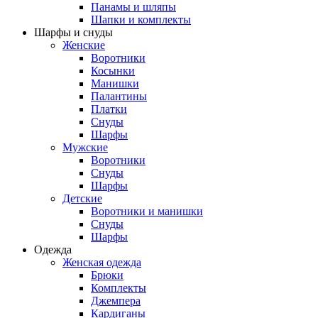
Панамы и шляпы
Шапки и комплекты
Шарфы и снуды
Женские
Воротники
Косынки
Манишки
Палантины
Платки
Снуды
Шарфы
Мужские
Воротники
Снуды
Шарфы
Детские
Воротники и манишки
Снуды
Шарфы
Одежда
Женская одежда
Брюки
Комплекты
Джемпера
Кардиганы