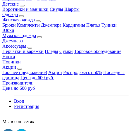
Детские
Воротники и манишки
Снуды
Шарфы
Одежда
Женская одежда
Брюки
Комплекты
Джемпера
Кардиганы
Платья
Туники
Юбки
Мужская одежда
Джемпера
Аксессуары
Перчатки и варежки
Пледы
Сумки
Торговое оборудование
Носки
Новинки
Акции
Горячее предложение!
Акции
Распродажа от 50%
Последняя
единица
Цена до 600 руб.
Производители
Цена до 600 руб
Вход
Регистрация
Мы в соц. сетях