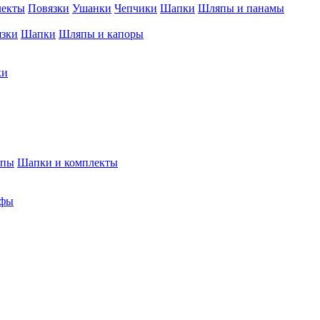
лекты
Повязки
Ушанки
Чепчики
Шапки
Шляпы и панамы
язки
Шапки
Шляпы и капоры
ки
япы
Шапки и комплекты
фы