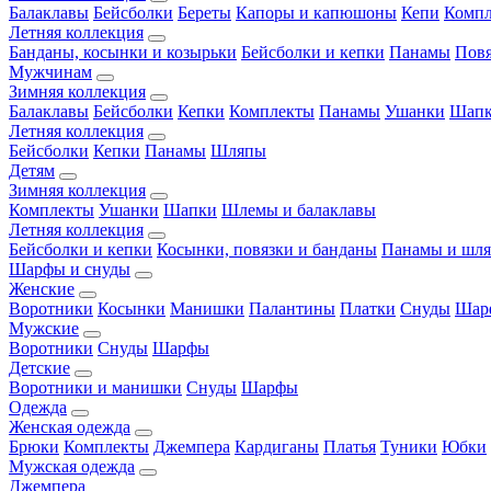
Балаклавы
Бейсболки
Береты
Капоры и капюшоны
Кепи
Комп
Летняя коллекция
Банданы, косынки и козырьки
Бейсболки и кепки
Панамы
Пов
Мужчинам
Зимняя коллекция
Балаклавы
Бейсболки
Кепки
Комплекты
Панамы
Ушанки
Шап
Летняя коллекция
Бейсболки
Кепки
Панамы
Шляпы
Детям
Зимняя коллекция
Комплекты
Ушанки
Шапки
Шлемы и балаклавы
Летняя коллекция
Бейсболки и кепки
Косынки, повязки и банданы
Панамы и шл
Шарфы и снуды
Женские
Воротники
Косынки
Манишки
Палантины
Платки
Снуды
Шар
Мужские
Воротники
Снуды
Шарфы
Детские
Воротники и манишки
Снуды
Шарфы
Одежда
Женская одежда
Брюки
Комплекты
Джемпера
Кардиганы
Платья
Туники
Юбки
Мужская одежда
Джемпера