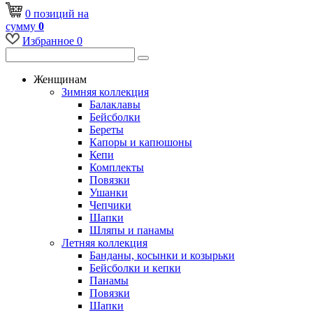
0
позиций
на
сумму
0
Избранное
0
Женщинам
Зимняя коллекция
Балаклавы
Бейсболки
Береты
Капоры и капюшоны
Кепи
Комплекты
Повязки
Ушанки
Чепчики
Шапки
Шляпы и панамы
Летняя коллекция
Банданы, косынки и козырьки
Бейсболки и кепки
Панамы
Повязки
Шапки