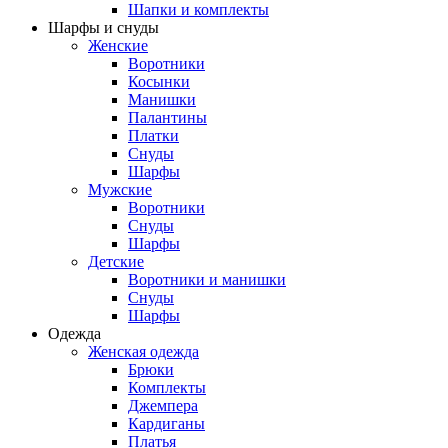
Шапки и комплекты
Шарфы и снуды
Женские
Воротники
Косынки
Манишки
Палантины
Платки
Снуды
Шарфы
Мужские
Воротники
Снуды
Шарфы
Детские
Воротники и манишки
Снуды
Шарфы
Одежда
Женская одежда
Брюки
Комплекты
Джемпера
Кардиганы
Платья