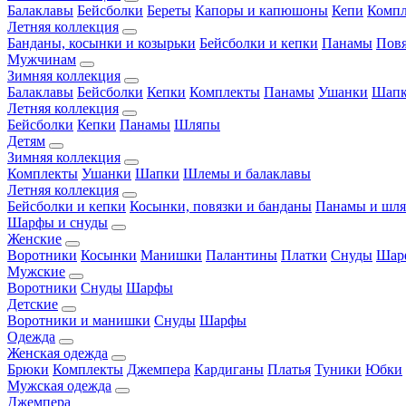
Балаклавы
Бейсболки
Береты
Капоры и капюшоны
Кепи
Комп
Летняя коллекция
Банданы, косынки и козырьки
Бейсболки и кепки
Панамы
Пов
Мужчинам
Зимняя коллекция
Балаклавы
Бейсболки
Кепки
Комплекты
Панамы
Ушанки
Шап
Летняя коллекция
Бейсболки
Кепки
Панамы
Шляпы
Детям
Зимняя коллекция
Комплекты
Ушанки
Шапки
Шлемы и балаклавы
Летняя коллекция
Бейсболки и кепки
Косынки, повязки и банданы
Панамы и шл
Шарфы и снуды
Женские
Воротники
Косынки
Манишки
Палантины
Платки
Снуды
Шар
Мужские
Воротники
Снуды
Шарфы
Детские
Воротники и манишки
Снуды
Шарфы
Одежда
Женская одежда
Брюки
Комплекты
Джемпера
Кардиганы
Платья
Туники
Юбки
Мужская одежда
Джемпера