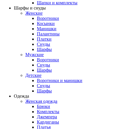
Шапки и комплекты
Шарфы и снуды
Женские
Воротники
Косынки
Манишки
Палантины
Платки
Снуды
Шарфы
Мужские
Воротники
Снуды
Шарфы
Детские
Воротники и манишки
Снуды
Шарфы
Одежда
Женская одежда
Брюки
Комплекты
Джемпера
Кардиганы
Платья