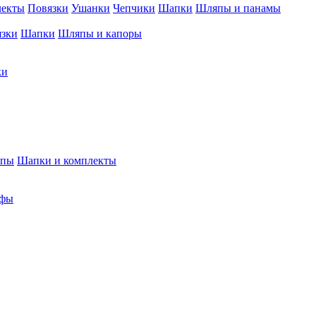
лекты
Повязки
Ушанки
Чепчики
Шапки
Шляпы и панамы
язки
Шапки
Шляпы и капоры
ки
япы
Шапки и комплекты
фы