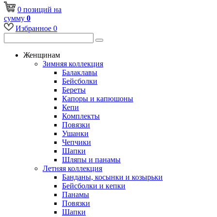
0
позиций
на
сумму
0
Избранное
0
Женщинам
Зимняя коллекция
Балаклавы
Бейсболки
Береты
Капоры и капюшоны
Кепи
Комплекты
Повязки
Ушанки
Чепчики
Шапки
Шляпы и панамы
Летняя коллекция
Банданы, косынки и козырьки
Бейсболки и кепки
Панамы
Повязки
Шапки