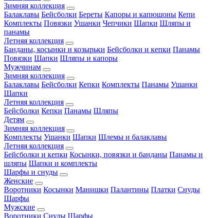
Зимняя коллекция
Балаклавы
Бейсболки
Береты
Капоры и капюшоны
Кепи
Комплекты
Повязки
Ушанки
Чепчики
Шапки
Шляпы и
панамы
Летняя коллекция
Банданы, косынки и козырьки
Бейсболки и кепки
Панамы
Повязки
Шапки
Шляпы и капоры
Мужчинам
Зимняя коллекция
Балаклавы
Бейсболки
Кепки
Комплекты
Панамы
Ушанки
Шапки
Летняя коллекция
Бейсболки
Кепки
Панамы
Шляпы
Детям
Зимняя коллекция
Комплекты
Ушанки
Шапки
Шлемы и балаклавы
Летняя коллекция
Бейсболки и кепки
Косынки, повязки и банданы
Панамы и
шляпы
Шапки и комплекты
Шарфы и снуды
Женские
Воротники
Косынки
Манишки
Палантины
Платки
Снуды
Шарфы
Мужские
Воротники
Снуды
Шарфы