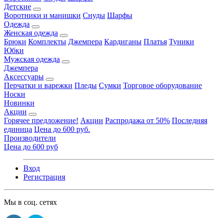
Детские
Воротники и манишки
Снуды
Шарфы
Одежда
Женская одежда
Брюки
Комплекты
Джемпера
Кардиганы
Платья
Туники
Юбки
Мужская одежда
Джемпера
Аксессуары
Перчатки и варежки
Пледы
Сумки
Торговое оборудование
Носки
Новинки
Акции
Горячее предложение!
Акции
Распродажа от 50%
Последняя
единица
Цена до 600 руб.
Производители
Цена до 600 руб
Вход
Регистрация
Мы в соц. сетях