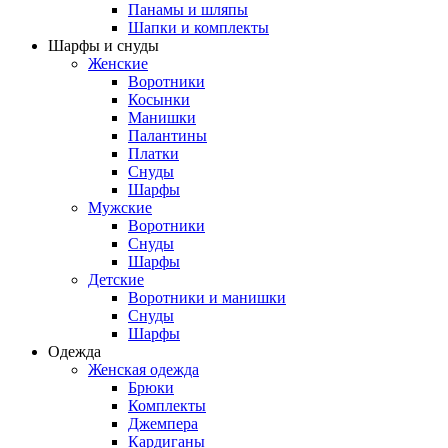
Панамы и шляпы
Шапки и комплекты
Шарфы и снуды
Женские
Воротники
Косынки
Манишки
Палантины
Платки
Снуды
Шарфы
Мужские
Воротники
Снуды
Шарфы
Детские
Воротники и манишки
Снуды
Шарфы
Одежда
Женская одежда
Брюки
Комплекты
Джемпера
Кардиганы