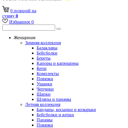
0
позиций
на
сумму
0
Избранное
0
Женщинам
Зимняя коллекция
Балаклавы
Бейсболки
Береты
Капоры и капюшоны
Кепи
Комплекты
Повязки
Ушанки
Чепчики
Шапки
Шляпы и панамы
Летняя коллекция
Банданы, косынки и козырьки
Бейсболки и кепки
Панамы
Повязки