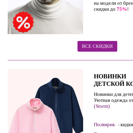
на модели от бре
скидки до
75%
!
ВСЕ СКИДКИ
НОВИНКИ
ДЕТСКОЙ К
Новинки для дете
Уютная одежда о
(Storm)
Поляярик
с
кидк
-