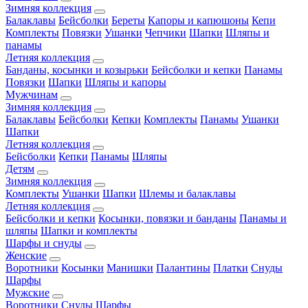
Зимняя коллекция
Балаклавы
Бейсболки
Береты
Капоры и капюшоны
Кепи
Комплекты
Повязки
Ушанки
Чепчики
Шапки
Шляпы и
панамы
Летняя коллекция
Банданы, косынки и козырьки
Бейсболки и кепки
Панамы
Повязки
Шапки
Шляпы и капоры
Мужчинам
Зимняя коллекция
Балаклавы
Бейсболки
Кепки
Комплекты
Панамы
Ушанки
Шапки
Летняя коллекция
Бейсболки
Кепки
Панамы
Шляпы
Детям
Зимняя коллекция
Комплекты
Ушанки
Шапки
Шлемы и балаклавы
Летняя коллекция
Бейсболки и кепки
Косынки, повязки и банданы
Панамы и
шляпы
Шапки и комплекты
Шарфы и снуды
Женские
Воротники
Косынки
Манишки
Палантины
Платки
Снуды
Шарфы
Мужские
Воротники
Снуды
Шарфы