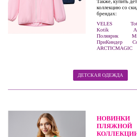
Также, купить де
коллекцию
со ск
брендах:
VELES
Tot
Kotik
A
Поляярик
Mi
ПриКиндер
Co
ARCTICMAGIC
ДЕТСКАЯ ОДЕЖДА
НОВИНКИ
ПЛЯЖНОЙ
КОЛЛЕКЦИ