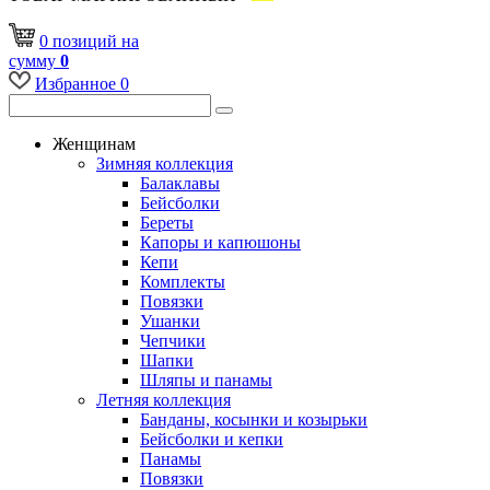
0
позиций
на
сумму
0
Избранное
0
Женщинам
Зимняя коллекция
Балаклавы
Бейсболки
Береты
Капоры и капюшоны
Кепи
Комплекты
Повязки
Ушанки
Чепчики
Шапки
Шляпы и панамы
Летняя коллекция
Банданы, косынки и козырьки
Бейсболки и кепки
Панамы
Повязки