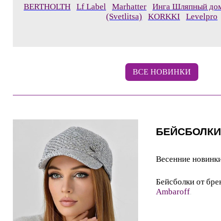
BERTHOLTH
Lf Label
Marhatter
Инга Шляпный до
(Svetlitsa)
KORKKI
Levelpro
ВСЕ НОВИНКИ
БЕЙСБОЛК
Весенние новинк
Бейсболки от бр
Ambaroff
.