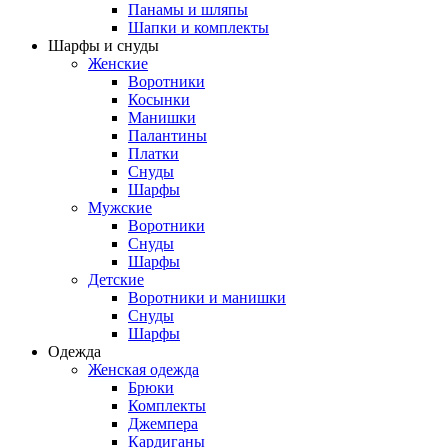
Панамы и шляпы
Шапки и комплекты
Шарфы и снуды
Женские
Воротники
Косынки
Манишки
Палантины
Платки
Снуды
Шарфы
Мужские
Воротники
Снуды
Шарфы
Детские
Воротники и манишки
Снуды
Шарфы
Одежда
Женская одежда
Брюки
Комплекты
Джемпера
Кардиганы