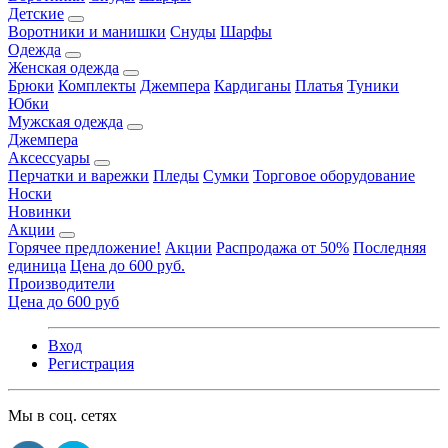
Детские
Воротники и манишки
Снуды
Шарфы
Одежда
Женская одежда
Брюки
Комплекты
Джемпера
Кардиганы
Платья
Туники
Юбки
Мужская одежда
Джемпера
Аксессуары
Перчатки и варежки
Пледы
Сумки
Торговое оборудование
Носки
Новинки
Акции
Горячее предложение!
Акции
Распродажа от 50%
Последняя
единица
Цена до 600 руб.
Производители
Цена до 600 руб
Вход
Регистрация
Мы в соц. сетях