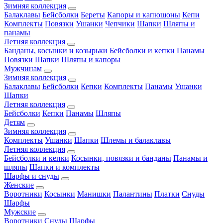
Зимняя коллекция
Балаклавы
Бейсболки
Береты
Капоры и капюшоны
Кепи
Комплекты
Повязки
Ушанки
Чепчики
Шапки
Шляпы и
панамы
Летняя коллекция
Банданы, косынки и козырьки
Бейсболки и кепки
Панамы
Повязки
Шапки
Шляпы и капоры
Мужчинам
Зимняя коллекция
Балаклавы
Бейсболки
Кепки
Комплекты
Панамы
Ушанки
Шапки
Летняя коллекция
Бейсболки
Кепки
Панамы
Шляпы
Детям
Зимняя коллекция
Комплекты
Ушанки
Шапки
Шлемы и балаклавы
Летняя коллекция
Бейсболки и кепки
Косынки, повязки и банданы
Панамы и
шляпы
Шапки и комплекты
Шарфы и снуды
Женские
Воротники
Косынки
Манишки
Палантины
Платки
Снуды
Шарфы
Мужские
Воротники
Снуды
Шарфы