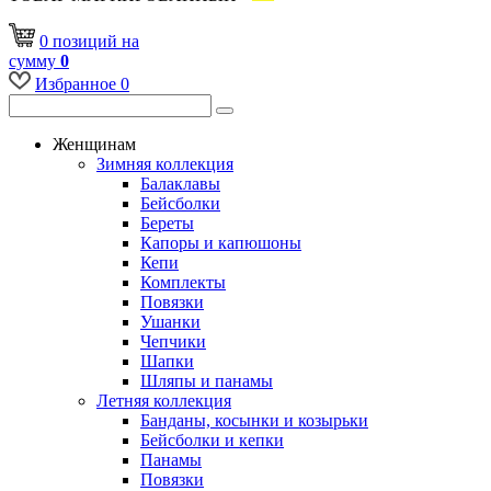
0
позиций
на
сумму
0
Избранное
0
Женщинам
Зимняя коллекция
Балаклавы
Бейсболки
Береты
Капоры и капюшоны
Кепи
Комплекты
Повязки
Ушанки
Чепчики
Шапки
Шляпы и панамы
Летняя коллекция
Банданы, косынки и козырьки
Бейсболки и кепки
Панамы
Повязки