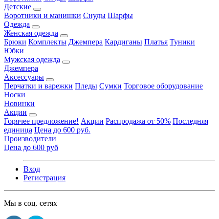
Детские
Воротники и манишки
Снуды
Шарфы
Одежда
Женская одежда
Брюки
Комплекты
Джемпера
Кардиганы
Платья
Туники
Юбки
Мужская одежда
Джемпера
Аксессуары
Перчатки и варежки
Пледы
Сумки
Торговое оборудование
Носки
Новинки
Акции
Горячее предложение!
Акции
Распродажа от 50%
Последняя
единица
Цена до 600 руб.
Производители
Цена до 600 руб
Вход
Регистрация
Мы в соц. сетях