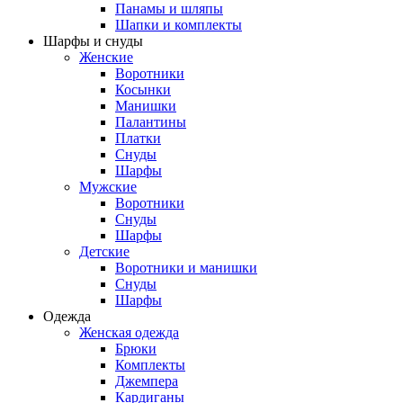
Панамы и шляпы
Шапки и комплекты
Шарфы и снуды
Женские
Воротники
Косынки
Манишки
Палантины
Платки
Снуды
Шарфы
Мужские
Воротники
Снуды
Шарфы
Детские
Воротники и манишки
Снуды
Шарфы
Одежда
Женская одежда
Брюки
Комплекты
Джемпера
Кардиганы