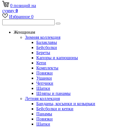
0
позиций
на
сумму
0
Избранное
0
Женщинам
Зимняя коллекция
Балаклавы
Бейсболки
Береты
Капоры и капюшоны
Кепи
Комплекты
Повязки
Ушанки
Чепчики
Шапки
Шляпы и панамы
Летняя коллекция
Банданы, косынки и козырьки
Бейсболки и кепки
Панамы
Повязки
Шапки