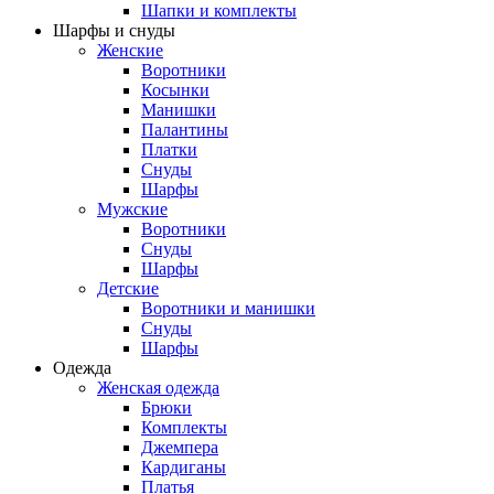
Шапки и комплекты
Шарфы и снуды
Женские
Воротники
Косынки
Манишки
Палантины
Платки
Снуды
Шарфы
Мужские
Воротники
Снуды
Шарфы
Детские
Воротники и манишки
Снуды
Шарфы
Одежда
Женская одежда
Брюки
Комплекты
Джемпера
Кардиганы
Платья