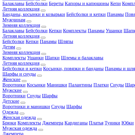
Балаклавы
Бейсболки
Береты
Капоры и капюшоны
Кепи
Комп
Летняя коллекция
Банданы, косынки и козырьки
Бейсболки и кепки
Панамы
Пов
Мужчинам
Зимняя коллекция
Балаклавы
Бейсболки
Кепки
Комплекты
Панамы
Ушанки
Шап
Летняя коллекция
Бейсболки
Кепки
Панамы
Шляпы
Детям
Зимняя коллекция
Комплекты
Ушанки
Шапки
Шлемы и балаклавы
Летняя коллекция
Бейсболки и кепки
Косынки, повязки и банданы
Панамы и шл
Шарфы и снуды
Женские
Воротники
Косынки
Манишки
Палантины
Платки
Снуды
Шар
Мужские
Воротники
Снуды
Шарфы
Детские
Воротники и манишки
Снуды
Шарфы
Одежда
Женская одежда
Брюки
Комплекты
Джемпера
Кардиганы
Платья
Туники
Юбки
Мужская одежда
Джемпера