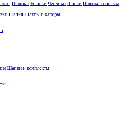
лекты
Повязки
Ушанки
Чепчики
Шапки
Шляпы и панамы
язки
Шапки
Шляпы и капоры
ки
япы
Шапки и комплекты
фы