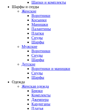
Шапки и комплекты
Шарфы и снуды
Женские
Воротники
Косынки
Манишки
Палантины
Платки
Снуды
Шарфы
Мужские
Воротники
Снуды
Шарфы
Детские
Воротники и манишки
Снуды
Шарфы
Одежда
Женская одежда
Брюки
Комплекты
Джемпера
Кардиганы
Платья