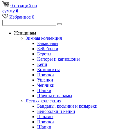
0
позиций
на
сумму
0
Избранное
0
Женщинам
Зимняя коллекция
Балаклавы
Бейсболки
Береты
Капоры и капюшоны
Кепи
Комплекты
Повязки
Ушанки
Чепчики
Шапки
Шляпы и панамы
Летняя коллекция
Банданы, косынки и козырьки
Бейсболки и кепки
Панамы
Повязки
Шапки