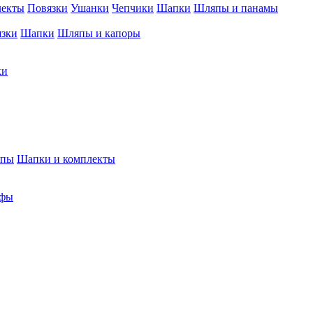
лекты
Повязки
Ушанки
Чепчики
Шапки
Шляпы и панамы
язки
Шапки
Шляпы и капоры
ки
япы
Шапки и комплекты
фы