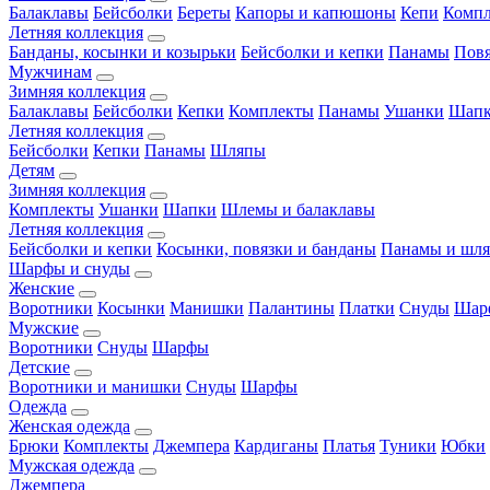
Балаклавы
Бейсболки
Береты
Капоры и капюшоны
Кепи
Комп
Летняя коллекция
Банданы, косынки и козырьки
Бейсболки и кепки
Панамы
Пов
Мужчинам
Зимняя коллекция
Балаклавы
Бейсболки
Кепки
Комплекты
Панамы
Ушанки
Шап
Летняя коллекция
Бейсболки
Кепки
Панамы
Шляпы
Детям
Зимняя коллекция
Комплекты
Ушанки
Шапки
Шлемы и балаклавы
Летняя коллекция
Бейсболки и кепки
Косынки, повязки и банданы
Панамы и шл
Шарфы и снуды
Женские
Воротники
Косынки
Манишки
Палантины
Платки
Снуды
Шар
Мужские
Воротники
Снуды
Шарфы
Детские
Воротники и манишки
Снуды
Шарфы
Одежда
Женская одежда
Брюки
Комплекты
Джемпера
Кардиганы
Платья
Туники
Юбки
Мужская одежда
Джемпера