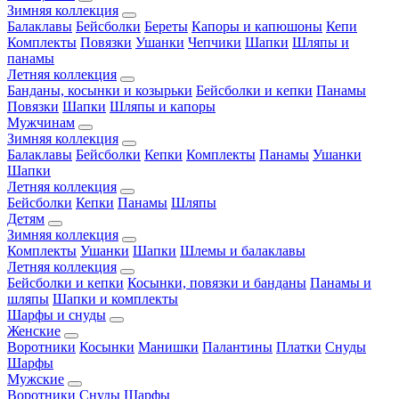
Зимняя коллекция
Балаклавы
Бейсболки
Береты
Капоры и капюшоны
Кепи
Комплекты
Повязки
Ушанки
Чепчики
Шапки
Шляпы и
панамы
Летняя коллекция
Банданы, косынки и козырьки
Бейсболки и кепки
Панамы
Повязки
Шапки
Шляпы и капоры
Мужчинам
Зимняя коллекция
Балаклавы
Бейсболки
Кепки
Комплекты
Панамы
Ушанки
Шапки
Летняя коллекция
Бейсболки
Кепки
Панамы
Шляпы
Детям
Зимняя коллекция
Комплекты
Ушанки
Шапки
Шлемы и балаклавы
Летняя коллекция
Бейсболки и кепки
Косынки, повязки и банданы
Панамы и
шляпы
Шапки и комплекты
Шарфы и снуды
Женские
Воротники
Косынки
Манишки
Палантины
Платки
Снуды
Шарфы
Мужские
Воротники
Снуды
Шарфы