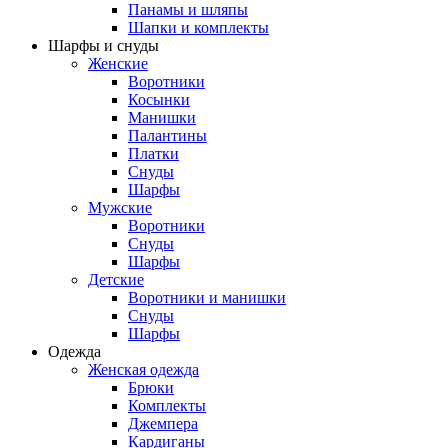
Панамы и шляпы
Шапки и комплекты
Шарфы и снуды
Женские
Воротники
Косынки
Манишки
Палантины
Платки
Снуды
Шарфы
Мужские
Воротники
Снуды
Шарфы
Детские
Воротники и манишки
Снуды
Шарфы
Одежда
Женская одежда
Брюки
Комплекты
Джемпера
Кардиганы