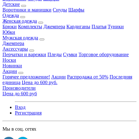
Детские
Воротники и манишки
Снуды
Шарфы
Одежда
Женская одежда
Брюки
Комплекты
Джемпера
Кардиганы
Платья
Туники
Юбки
Мужская одежда
Джемпера
Аксессуары
Перчатки и варежки
Пледы
Сумки
Торговое оборудование
Носки
Новинки
Акции
Горячее предложение!
Акции
Распродажа от 50%
Последняя
единица
Цена до 600 руб.
Производители
Цена до 600 руб
Вход
Регистрация
Мы в соц. сетях