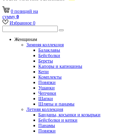
0
позиций
на
сумму
0
Избранное
0
Женщинам
Зимняя коллекция
Балаклавы
Бейсболки
Береты
Капоры и капюшоны
Кепи
Комплекты
Повязки
Ушанки
Чепчики
Шапки
Шляпы и панамы
Летняя коллекция
Банданы, косынки и козырьки
Бейсболки и кепки
Панамы
Повязки