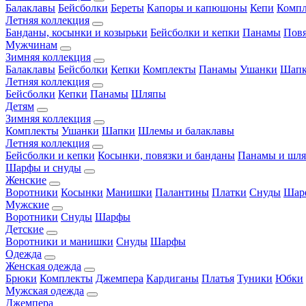
Балаклавы
Бейсболки
Береты
Капоры и капюшоны
Кепи
Комп
Летняя коллекция
Банданы, косынки и козырьки
Бейсболки и кепки
Панамы
Пов
Мужчинам
Зимняя коллекция
Балаклавы
Бейсболки
Кепки
Комплекты
Панамы
Ушанки
Шап
Летняя коллекция
Бейсболки
Кепки
Панамы
Шляпы
Детям
Зимняя коллекция
Комплекты
Ушанки
Шапки
Шлемы и балаклавы
Летняя коллекция
Бейсболки и кепки
Косынки, повязки и банданы
Панамы и шл
Шарфы и снуды
Женские
Воротники
Косынки
Манишки
Палантины
Платки
Снуды
Шар
Мужские
Воротники
Снуды
Шарфы
Детские
Воротники и манишки
Снуды
Шарфы
Одежда
Женская одежда
Брюки
Комплекты
Джемпера
Кардиганы
Платья
Туники
Юбки
Мужская одежда
Джемпера