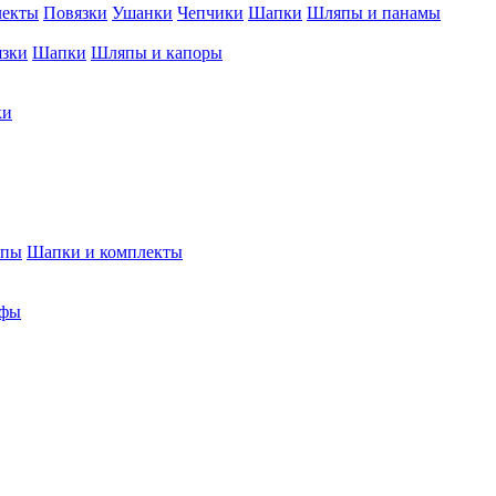
лекты
Повязки
Ушанки
Чепчики
Шапки
Шляпы и панамы
язки
Шапки
Шляпы и капоры
ки
япы
Шапки и комплекты
фы