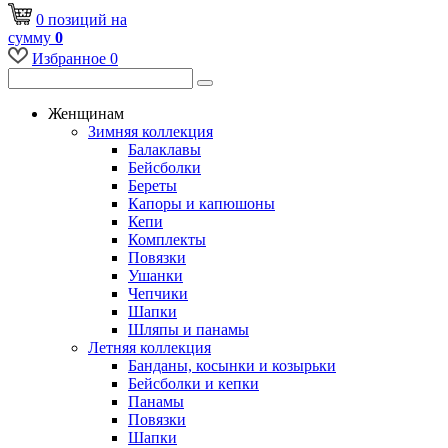
0
позиций
на
сумму
0
Избранное
0
Женщинам
Зимняя коллекция
Балаклавы
Бейсболки
Береты
Капоры и капюшоны
Кепи
Комплекты
Повязки
Ушанки
Чепчики
Шапки
Шляпы и панамы
Летняя коллекция
Банданы, косынки и козырьки
Бейсболки и кепки
Панамы
Повязки
Шапки