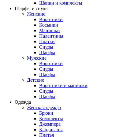
Шапки и комплекты
Шарфы и снуды
Женские
Воротники
Косынки
Манишки
Палантины
Платки
Снуды
Шарфы
Мужские
Воротники
Снуды
Шарфы
Детские
Воротники и манишки
Снуды
Шарфы
Одежда
Женская одежда
Брюки
Комплекты
Джемпера
Кардиганы
Платья