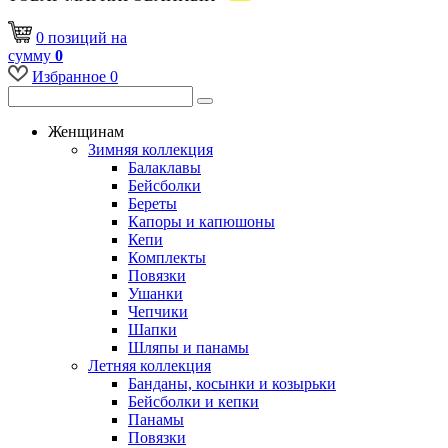
0
позиций
на
сумму
0
Избранное
0
Женщинам
Зимняя коллекция
Балаклавы
Бейсболки
Береты
Капоры и капюшоны
Кепи
Комплекты
Повязки
Ушанки
Чепчики
Шапки
Шляпы и панамы
Летняя коллекция
Банданы, косынки и козырьки
Бейсболки и кепки
Панамы
Повязки