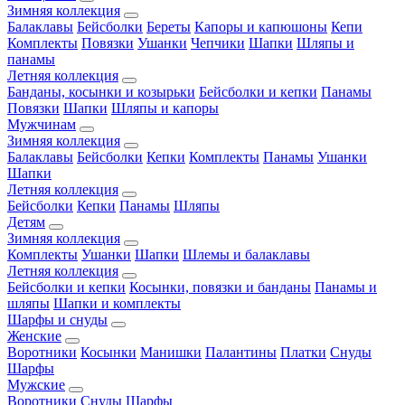
Зимняя коллекция
Балаклавы
Бейсболки
Береты
Капоры и капюшоны
Кепи
Комплекты
Повязки
Ушанки
Чепчики
Шапки
Шляпы и
панамы
Летняя коллекция
Банданы, косынки и козырьки
Бейсболки и кепки
Панамы
Повязки
Шапки
Шляпы и капоры
Мужчинам
Зимняя коллекция
Балаклавы
Бейсболки
Кепки
Комплекты
Панамы
Ушанки
Шапки
Летняя коллекция
Бейсболки
Кепки
Панамы
Шляпы
Детям
Зимняя коллекция
Комплекты
Ушанки
Шапки
Шлемы и балаклавы
Летняя коллекция
Бейсболки и кепки
Косынки, повязки и банданы
Панамы и
шляпы
Шапки и комплекты
Шарфы и снуды
Женские
Воротники
Косынки
Манишки
Палантины
Платки
Снуды
Шарфы
Мужские
Воротники
Снуды
Шарфы