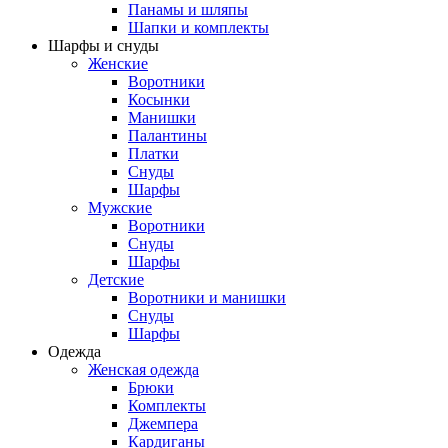
Панамы и шляпы
Шапки и комплекты
Шарфы и снуды
Женские
Воротники
Косынки
Манишки
Палантины
Платки
Снуды
Шарфы
Мужские
Воротники
Снуды
Шарфы
Детские
Воротники и манишки
Снуды
Шарфы
Одежда
Женская одежда
Брюки
Комплекты
Джемпера
Кардиганы