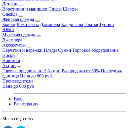
Детские
Воротники и манишки
Снуды
Шарфы
Одежда
Женская одежда
Брюки
Комплекты
Джемпера
Кардиганы
Платья
Туники
Юбки
Мужская одежда
Джемпера
Аксессуары
Перчатки и варежки
Пледы
Сумки
Торговое оборудование
Носки
Новинки
Акции
Горячее предложение!
Акции
Распродажа от 50%
Последняя
единица
Цена до 600 руб.
Производители
Цена до 600 руб
Вход
Регистрация
Мы в соц. сетях