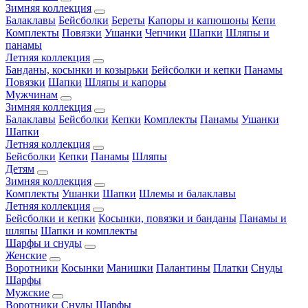
Зимняя коллекция
Балаклавы
Бейсболки
Береты
Капоры и капюшоны
Кепи
Комплекты
Повязки
Ушанки
Чепчики
Шапки
Шляпы и
панамы
Летняя коллекция
Банданы, косынки и козырьки
Бейсболки и кепки
Панамы
Повязки
Шапки
Шляпы и капоры
Мужчинам
Зимняя коллекция
Балаклавы
Бейсболки
Кепки
Комплекты
Панамы
Ушанки
Шапки
Летняя коллекция
Бейсболки
Кепки
Панамы
Шляпы
Детям
Зимняя коллекция
Комплекты
Ушанки
Шапки
Шлемы и балаклавы
Летняя коллекция
Бейсболки и кепки
Косынки, повязки и банданы
Панамы и
шляпы
Шапки и комплекты
Шарфы и снуды
Женские
Воротники
Косынки
Манишки
Палантины
Платки
Снуды
Шарфы
Мужские
Воротники
Снуды
Шарфы