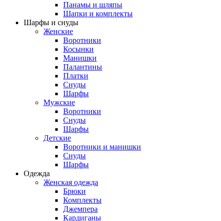
Панамы и шляпы
Шапки и комплекты
Шарфы и снуды
Женские
Воротники
Косынки
Манишки
Палантины
Платки
Снуды
Шарфы
Мужские
Воротники
Снуды
Шарфы
Детские
Воротники и манишки
Снуды
Шарфы
Одежда
Женская одежда
Брюки
Комплекты
Джемпера
Кардиганы