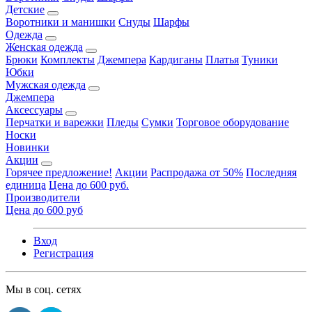
Детские
Воротники и манишки
Снуды
Шарфы
Одежда
Женская одежда
Брюки
Комплекты
Джемпера
Кардиганы
Платья
Туники
Юбки
Мужская одежда
Джемпера
Аксессуары
Перчатки и варежки
Пледы
Сумки
Торговое оборудование
Носки
Новинки
Акции
Горячее предложение!
Акции
Распродажа от 50%
Последняя
единица
Цена до 600 руб.
Производители
Цена до 600 руб
Вход
Регистрация
Мы в соц. сетях