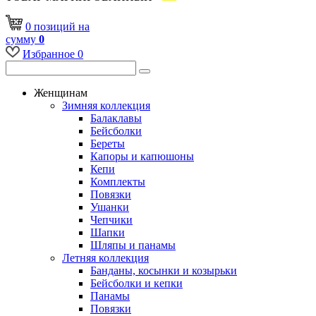
0
позиций
на
сумму
0
Избранное
0
Женщинам
Зимняя коллекция
Балаклавы
Бейсболки
Береты
Капоры и капюшоны
Кепи
Комплекты
Повязки
Ушанки
Чепчики
Шапки
Шляпы и панамы
Летняя коллекция
Банданы, косынки и козырьки
Бейсболки и кепки
Панамы
Повязки