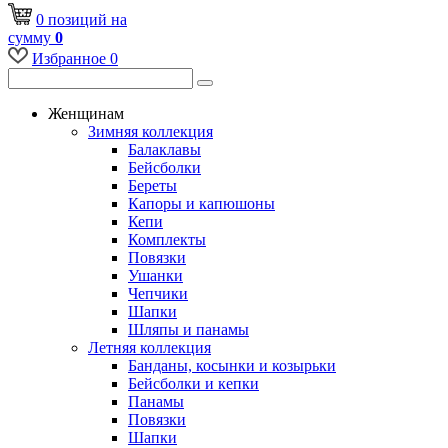
0
позиций
на
сумму
0
Избранное
0
Женщинам
Зимняя коллекция
Балаклавы
Бейсболки
Береты
Капоры и капюшоны
Кепи
Комплекты
Повязки
Ушанки
Чепчики
Шапки
Шляпы и панамы
Летняя коллекция
Банданы, косынки и козырьки
Бейсболки и кепки
Панамы
Повязки
Шапки