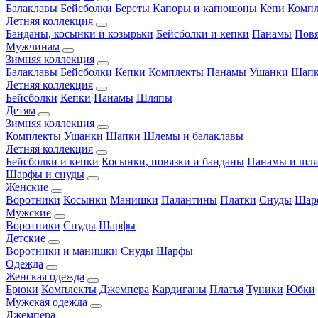
Балаклавы
Бейсболки
Береты
Капоры и капюшоны
Кепи
Комп
Летняя коллекция
Банданы, косынки и козырьки
Бейсболки и кепки
Панамы
Пов
Мужчинам
Зимняя коллекция
Балаклавы
Бейсболки
Кепки
Комплекты
Панамы
Ушанки
Шап
Летняя коллекция
Бейсболки
Кепки
Панамы
Шляпы
Детям
Зимняя коллекция
Комплекты
Ушанки
Шапки
Шлемы и балаклавы
Летняя коллекция
Бейсболки и кепки
Косынки, повязки и банданы
Панамы и шл
Шарфы и снуды
Женские
Воротники
Косынки
Манишки
Палантины
Платки
Снуды
Шар
Мужские
Воротники
Снуды
Шарфы
Детские
Воротники и манишки
Снуды
Шарфы
Одежда
Женская одежда
Брюки
Комплекты
Джемпера
Кардиганы
Платья
Туники
Юбки
Мужская одежда
Джемпера