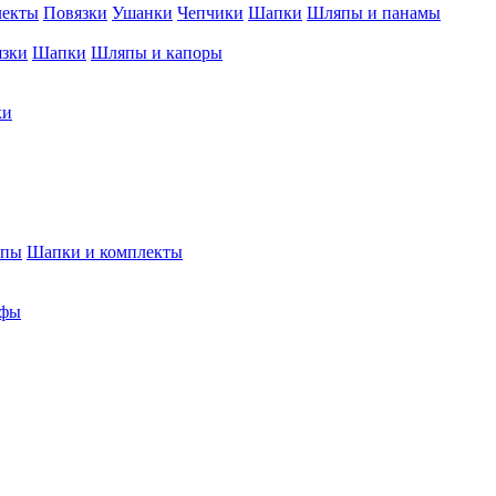
лекты
Повязки
Ушанки
Чепчики
Шапки
Шляпы и панамы
язки
Шапки
Шляпы и капоры
ки
япы
Шапки и комплекты
фы