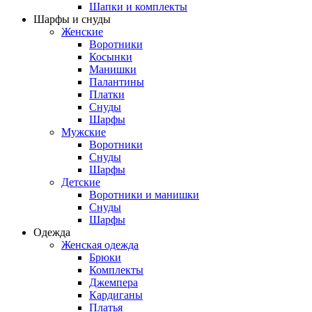
Шапки и комплекты
Шарфы и снуды
Женские
Воротники
Косынки
Манишки
Палантины
Платки
Снуды
Шарфы
Мужские
Воротники
Снуды
Шарфы
Детские
Воротники и манишки
Снуды
Шарфы
Одежда
Женская одежда
Брюки
Комплекты
Джемпера
Кардиганы
Платья