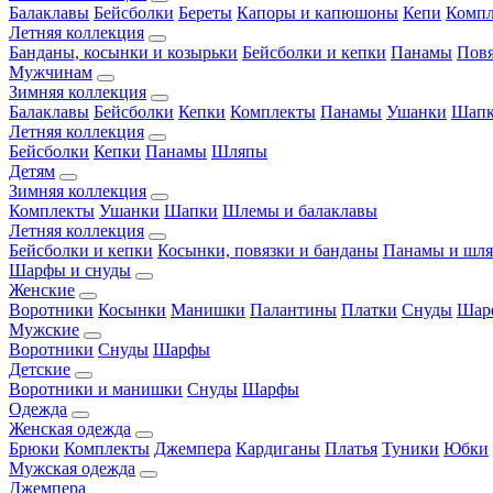
Балаклавы
Бейсболки
Береты
Капоры и капюшоны
Кепи
Комп
Летняя коллекция
Банданы, косынки и козырьки
Бейсболки и кепки
Панамы
Пов
Мужчинам
Зимняя коллекция
Балаклавы
Бейсболки
Кепки
Комплекты
Панамы
Ушанки
Шап
Летняя коллекция
Бейсболки
Кепки
Панамы
Шляпы
Детям
Зимняя коллекция
Комплекты
Ушанки
Шапки
Шлемы и балаклавы
Летняя коллекция
Бейсболки и кепки
Косынки, повязки и банданы
Панамы и шл
Шарфы и снуды
Женские
Воротники
Косынки
Манишки
Палантины
Платки
Снуды
Шар
Мужские
Воротники
Снуды
Шарфы
Детские
Воротники и манишки
Снуды
Шарфы
Одежда
Женская одежда
Брюки
Комплекты
Джемпера
Кардиганы
Платья
Туники
Юбки
Мужская одежда
Джемпера