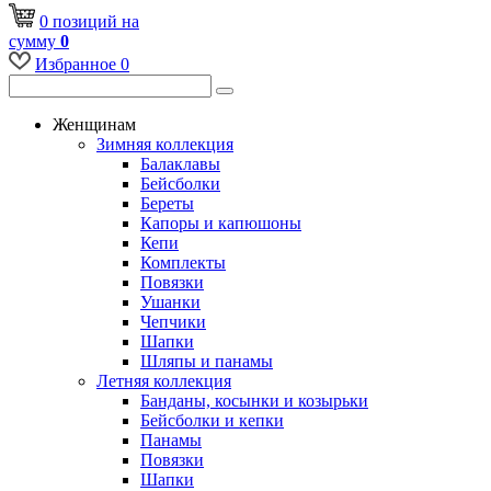
0
позиций
на
сумму
0
Избранное
0
Женщинам
Зимняя коллекция
Балаклавы
Бейсболки
Береты
Капоры и капюшоны
Кепи
Комплекты
Повязки
Ушанки
Чепчики
Шапки
Шляпы и панамы
Летняя коллекция
Банданы, косынки и козырьки
Бейсболки и кепки
Панамы
Повязки
Шапки