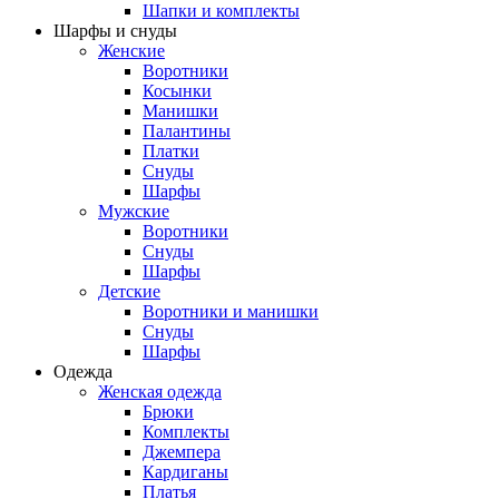
Шапки и комплекты
Шарфы и снуды
Женские
Воротники
Косынки
Манишки
Палантины
Платки
Снуды
Шарфы
Мужские
Воротники
Снуды
Шарфы
Детские
Воротники и манишки
Снуды
Шарфы
Одежда
Женская одежда
Брюки
Комплекты
Джемпера
Кардиганы
Платья