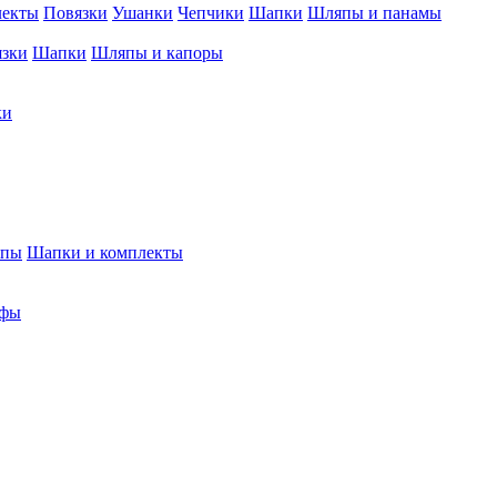
лекты
Повязки
Ушанки
Чепчики
Шапки
Шляпы и панамы
язки
Шапки
Шляпы и капоры
ки
япы
Шапки и комплекты
фы