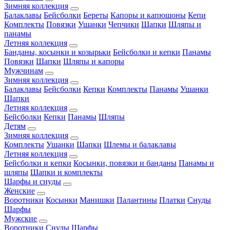
Зимняя коллекция
Балаклавы
Бейсболки
Береты
Капоры и капюшоны
Кепи
Комплекты
Повязки
Ушанки
Чепчики
Шапки
Шляпы и
панамы
Летняя коллекция
Банданы, косынки и козырьки
Бейсболки и кепки
Панамы
Повязки
Шапки
Шляпы и капоры
Мужчинам
Зимняя коллекция
Балаклавы
Бейсболки
Кепки
Комплекты
Панамы
Ушанки
Шапки
Летняя коллекция
Бейсболки
Кепки
Панамы
Шляпы
Детям
Зимняя коллекция
Комплекты
Ушанки
Шапки
Шлемы и балаклавы
Летняя коллекция
Бейсболки и кепки
Косынки, повязки и банданы
Панамы и
шляпы
Шапки и комплекты
Шарфы и снуды
Женские
Воротники
Косынки
Манишки
Палантины
Платки
Снуды
Шарфы
Мужские
Воротники
Снуды
Шарфы