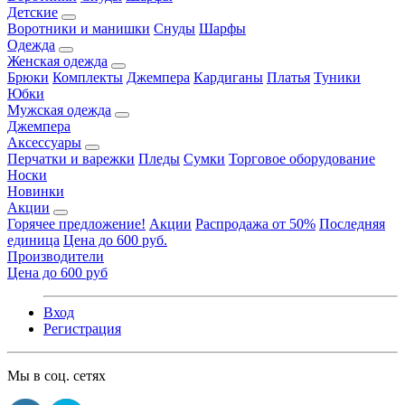
Детские
Воротники и манишки
Снуды
Шарфы
Одежда
Женская одежда
Брюки
Комплекты
Джемпера
Кардиганы
Платья
Туники
Юбки
Мужская одежда
Джемпера
Аксессуары
Перчатки и варежки
Пледы
Сумки
Торговое оборудование
Носки
Новинки
Акции
Горячее предложение!
Акции
Распродажа от 50%
Последняя
единица
Цена до 600 руб.
Производители
Цена до 600 руб
Вход
Регистрация
Мы в соц. сетях