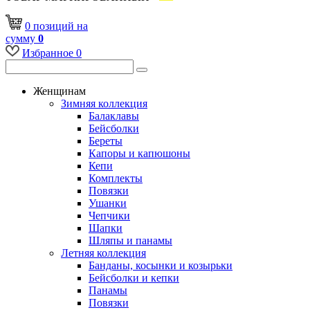
0
позиций
на
сумму
0
Избранное
0
Женщинам
Зимняя коллекция
Балаклавы
Бейсболки
Береты
Капоры и капюшоны
Кепи
Комплекты
Повязки
Ушанки
Чепчики
Шапки
Шляпы и панамы
Летняя коллекция
Банданы, косынки и козырьки
Бейсболки и кепки
Панамы
Повязки