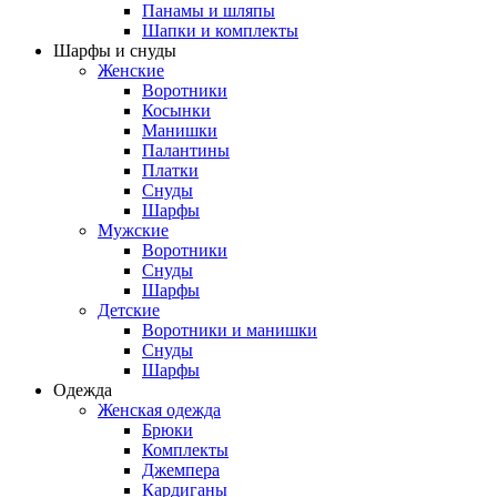
Панамы и шляпы
Шапки и комплекты
Шарфы и снуды
Женские
Воротники
Косынки
Манишки
Палантины
Платки
Снуды
Шарфы
Мужские
Воротники
Снуды
Шарфы
Детские
Воротники и манишки
Снуды
Шарфы
Одежда
Женская одежда
Брюки
Комплекты
Джемпера
Кардиганы