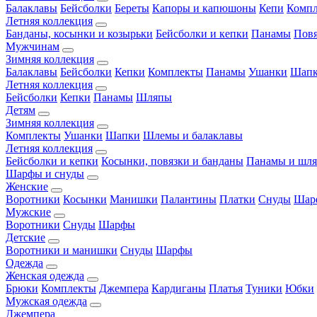
Балаклавы
Бейсболки
Береты
Капоры и капюшоны
Кепи
Комп
Летняя коллекция
Банданы, косынки и козырьки
Бейсболки и кепки
Панамы
Пов
Мужчинам
Зимняя коллекция
Балаклавы
Бейсболки
Кепки
Комплекты
Панамы
Ушанки
Шап
Летняя коллекция
Бейсболки
Кепки
Панамы
Шляпы
Детям
Зимняя коллекция
Комплекты
Ушанки
Шапки
Шлемы и балаклавы
Летняя коллекция
Бейсболки и кепки
Косынки, повязки и банданы
Панамы и шл
Шарфы и снуды
Женские
Воротники
Косынки
Манишки
Палантины
Платки
Снуды
Шар
Мужские
Воротники
Снуды
Шарфы
Детские
Воротники и манишки
Снуды
Шарфы
Одежда
Женская одежда
Брюки
Комплекты
Джемпера
Кардиганы
Платья
Туники
Юбки
Мужская одежда
Джемпера