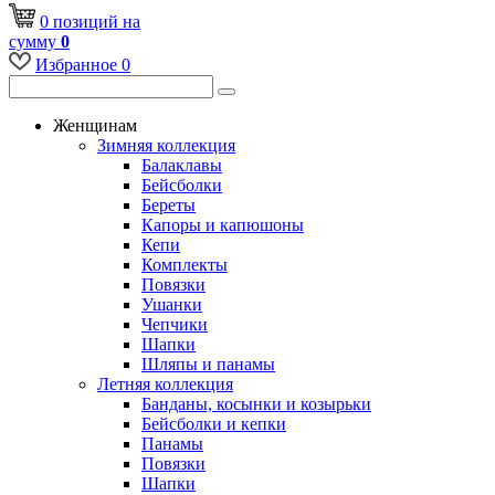
0
позиций
на
сумму
0
Избранное
0
Женщинам
Зимняя коллекция
Балаклавы
Бейсболки
Береты
Капоры и капюшоны
Кепи
Комплекты
Повязки
Ушанки
Чепчики
Шапки
Шляпы и панамы
Летняя коллекция
Банданы, косынки и козырьки
Бейсболки и кепки
Панамы
Повязки
Шапки