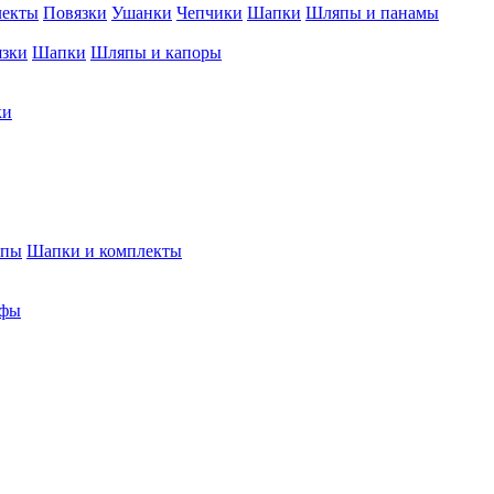
лекты
Повязки
Ушанки
Чепчики
Шапки
Шляпы и панамы
язки
Шапки
Шляпы и капоры
ки
япы
Шапки и комплекты
фы