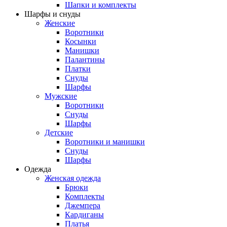
Шапки и комплекты
Шарфы и снуды
Женские
Воротники
Косынки
Манишки
Палантины
Платки
Снуды
Шарфы
Мужские
Воротники
Снуды
Шарфы
Детские
Воротники и манишки
Снуды
Шарфы
Одежда
Женская одежда
Брюки
Комплекты
Джемпера
Кардиганы
Платья