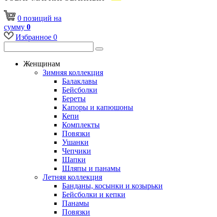
0
позиций
на
сумму
0
Избранное
0
Женщинам
Зимняя коллекция
Балаклавы
Бейсболки
Береты
Капоры и капюшоны
Кепи
Комплекты
Повязки
Ушанки
Чепчики
Шапки
Шляпы и панамы
Летняя коллекция
Банданы, косынки и козырьки
Бейсболки и кепки
Панамы
Повязки