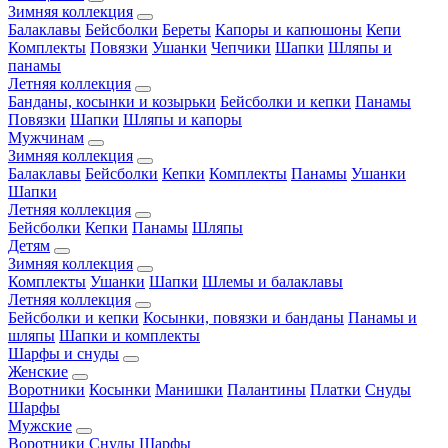
Зимняя коллекция
Балаклавы
Бейсболки
Береты
Капоры и капюшоны
Кепи
Комплекты
Повязки
Ушанки
Чепчики
Шапки
Шляпы и
панамы
Летняя коллекция
Банданы, косынки и козырьки
Бейсболки и кепки
Панамы
Повязки
Шапки
Шляпы и капоры
Мужчинам
Зимняя коллекция
Балаклавы
Бейсболки
Кепки
Комплекты
Панамы
Ушанки
Шапки
Летняя коллекция
Бейсболки
Кепки
Панамы
Шляпы
Детям
Зимняя коллекция
Комплекты
Ушанки
Шапки
Шлемы и балаклавы
Летняя коллекция
Бейсболки и кепки
Косынки, повязки и банданы
Панамы и
шляпы
Шапки и комплекты
Шарфы и снуды
Женские
Воротники
Косынки
Манишки
Палантины
Платки
Снуды
Шарфы
Мужские
Воротники
Снуды
Шарфы