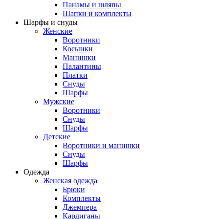
Панамы и шляпы
Шапки и комплекты
Шарфы и снуды
Женские
Воротники
Косынки
Манишки
Палантины
Платки
Снуды
Шарфы
Мужские
Воротники
Снуды
Шарфы
Детские
Воротники и манишки
Снуды
Шарфы
Одежда
Женская одежда
Брюки
Комплекты
Джемпера
Кардиганы