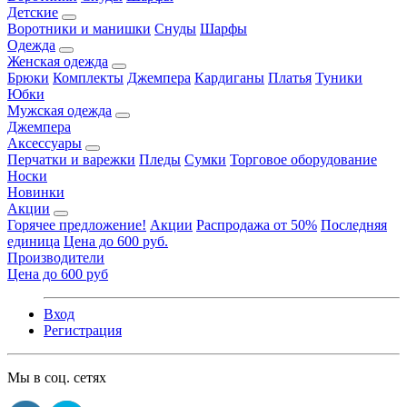
Детские
Воротники и манишки
Снуды
Шарфы
Одежда
Женская одежда
Брюки
Комплекты
Джемпера
Кардиганы
Платья
Туники
Юбки
Мужская одежда
Джемпера
Аксессуары
Перчатки и варежки
Пледы
Сумки
Торговое оборудование
Носки
Новинки
Акции
Горячее предложение!
Акции
Распродажа от 50%
Последняя
единица
Цена до 600 руб.
Производители
Цена до 600 руб
Вход
Регистрация
Мы в соц. сетях