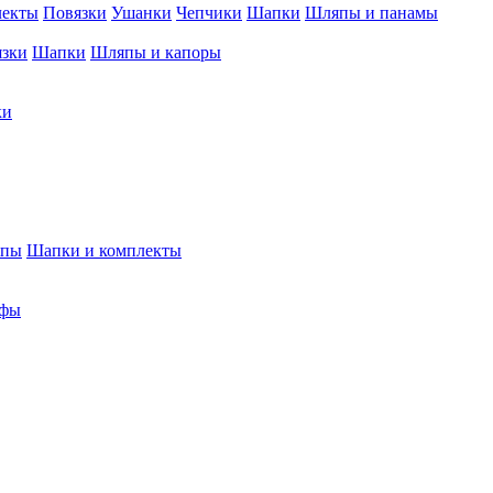
лекты
Повязки
Ушанки
Чепчики
Шапки
Шляпы и панамы
язки
Шапки
Шляпы и капоры
ки
япы
Шапки и комплекты
фы