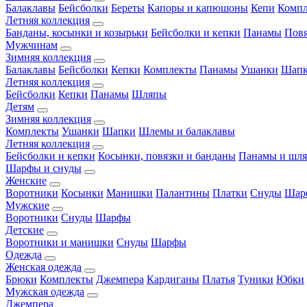
Балаклавы
Бейсболки
Береты
Капоры и капюшоны
Кепи
Комп
Летняя коллекция
Банданы, косынки и козырьки
Бейсболки и кепки
Панамы
Пов
Мужчинам
Зимняя коллекция
Балаклавы
Бейсболки
Кепки
Комплекты
Панамы
Ушанки
Шап
Летняя коллекция
Бейсболки
Кепки
Панамы
Шляпы
Детям
Зимняя коллекция
Комплекты
Ушанки
Шапки
Шлемы и балаклавы
Летняя коллекция
Бейсболки и кепки
Косынки, повязки и банданы
Панамы и шл
Шарфы и снуды
Женские
Воротники
Косынки
Манишки
Палантины
Платки
Снуды
Шар
Мужские
Воротники
Снуды
Шарфы
Детские
Воротники и манишки
Снуды
Шарфы
Одежда
Женская одежда
Брюки
Комплекты
Джемпера
Кардиганы
Платья
Туники
Юбки
Мужская одежда
Джемпера