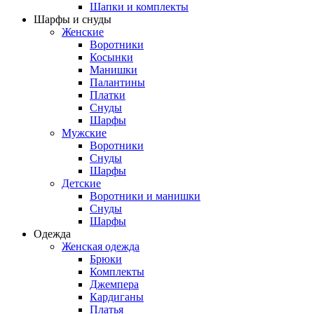
Шапки и комплекты
Шарфы и снуды
Женские
Воротники
Косынки
Манишки
Палантины
Платки
Снуды
Шарфы
Мужские
Воротники
Снуды
Шарфы
Детские
Воротники и манишки
Снуды
Шарфы
Одежда
Женская одежда
Брюки
Комплекты
Джемпера
Кардиганы
Платья