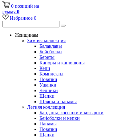
0
позиций
на
сумму
0
Избранное
0
Женщинам
Зимняя коллекция
Балаклавы
Бейсболки
Береты
Капоры и капюшоны
Кепи
Комплекты
Повязки
Ушанки
Чепчики
Шапки
Шляпы и панамы
Летняя коллекция
Банданы, косынки и козырьки
Бейсболки и кепки
Панамы
Повязки
Шапки