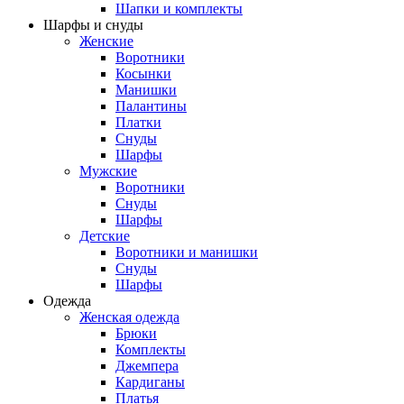
Шапки и комплекты
Шарфы и снуды
Женские
Воротники
Косынки
Манишки
Палантины
Платки
Снуды
Шарфы
Мужские
Воротники
Снуды
Шарфы
Детские
Воротники и манишки
Снуды
Шарфы
Одежда
Женская одежда
Брюки
Комплекты
Джемпера
Кардиганы
Платья