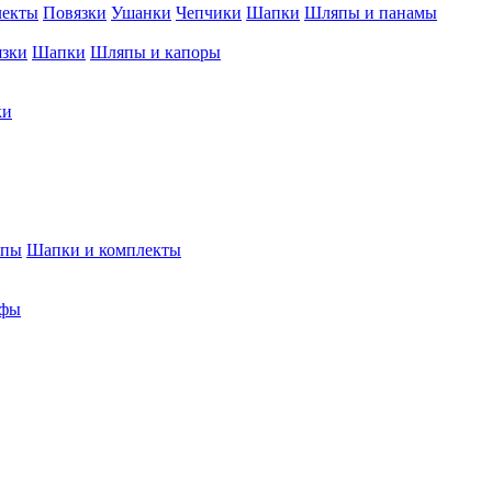
лекты
Повязки
Ушанки
Чепчики
Шапки
Шляпы и панамы
язки
Шапки
Шляпы и капоры
ки
япы
Шапки и комплекты
фы