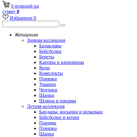
0
позиций
на
сумму
0
Избранное
0
Женщинам
Зимняя коллекция
Балаклавы
Бейсболки
Береты
Капоры и капюшоны
Кепи
Комплекты
Повязки
Ушанки
Чепчики
Шапки
Шляпы и панамы
Летняя коллекция
Банданы, косынки и козырьки
Бейсболки и кепки
Панамы
Повязки
Шапки