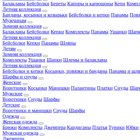
Балаклавы
Бейсболки
Береты
Капоры и капюшоны
Кепи
Комп
Летняя коллекция
Банданы, косынки и козырьки
Бейсболки и кепки
Панамы
Пов
Мужчинам
Зимняя коллекция
Балаклавы
Бейсболки
Кепки
Комплекты
Панамы
Ушанки
Шап
Летняя коллекция
Бейсболки
Кепки
Панамы
Шляпы
Детям
Зимняя коллекция
Комплекты
Ушанки
Шапки
Шлемы и балаклавы
Летняя коллекция
Бейсболки и кепки
Косынки, повязки и банданы
Панамы и шл
Шарфы и снуды
Женские
Воротники
Косынки
Манишки
Палантины
Платки
Снуды
Шар
Мужские
Воротники
Снуды
Шарфы
Детские
Воротники и манишки
Снуды
Шарфы
Одежда
Женская одежда
Брюки
Комплекты
Джемпера
Кардиганы
Платья
Туники
Юбки
Мужская одежда
Джемпера