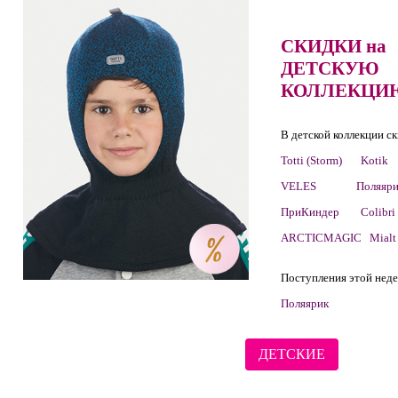
СКИДКИ на
ДЕТСКУЮ
КОЛЛЕКЦИ
В детской коллекции с
Totti (Storm)
Kotik
VELES
Поляяр
ПриКиндер
Colibri
ARCTICMAGIC
Mialt
Поступления этой неде
Поляярик
ДЕТСКИЕ