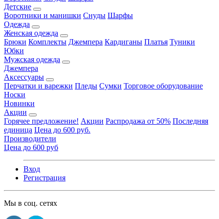
Детские
Воротники и манишки
Снуды
Шарфы
Одежда
Женская одежда
Брюки
Комплекты
Джемпера
Кардиганы
Платья
Туники
Юбки
Мужская одежда
Джемпера
Аксессуары
Перчатки и варежки
Пледы
Сумки
Торговое оборудование
Носки
Новинки
Акции
Горячее предложение!
Акции
Распродажа от 50%
Последняя
единица
Цена до 600 руб.
Производители
Цена до 600 руб
Вход
Регистрация
Мы в соц. сетях