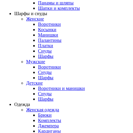
Панамы и шляпы
Шапки и комплекты
Шарфы и снуды
Женские
Воротники
Косынки
Манишки
Палантины
Платки
Снуды
Шарфы
Мужские
Воротники
Снуды
Шарфы
Детские
Воротники и манишки
Снуды
Шарфы
Одежда
Женская одежда
Брюки
Комплекты
Джемпера
Кардиганы