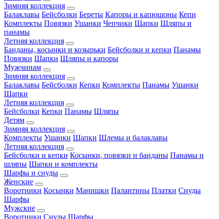
Зимняя коллекция
Балаклавы
Бейсболки
Береты
Капоры и капюшоны
Кепи
Комплекты
Повязки
Ушанки
Чепчики
Шапки
Шляпы и
панамы
Летняя коллекция
Банданы, косынки и козырьки
Бейсболки и кепки
Панамы
Повязки
Шапки
Шляпы и капоры
Мужчинам
Зимняя коллекция
Балаклавы
Бейсболки
Кепки
Комплекты
Панамы
Ушанки
Шапки
Летняя коллекция
Бейсболки
Кепки
Панамы
Шляпы
Детям
Зимняя коллекция
Комплекты
Ушанки
Шапки
Шлемы и балаклавы
Летняя коллекция
Бейсболки и кепки
Косынки, повязки и банданы
Панамы и
шляпы
Шапки и комплекты
Шарфы и снуды
Женские
Воротники
Косынки
Манишки
Палантины
Платки
Снуды
Шарфы
Мужские
Воротники
Снуды
Шарфы