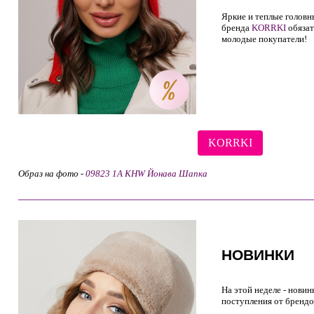
Яркие и теплые головн
бренда
KORRKI
обязат
молодые покупатели!
KORRKI
Образ на фото -
09823 1A KHW Йонава Шапка
НОВИНКИ
На этой неделе - новин
поступления от
брендо