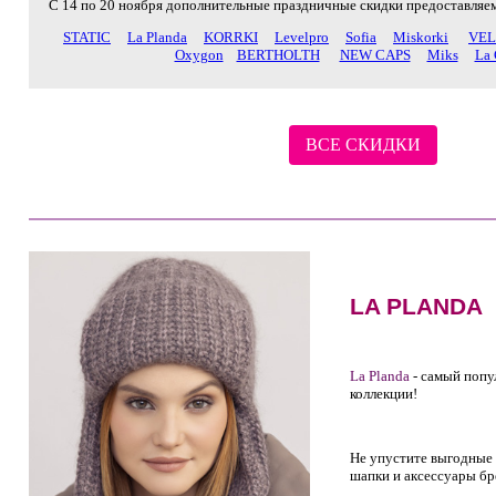
С 14 по 20 ноября дополнительные праздничные скидки предоставляе
STATIC
La Planda
KORRKI
Levelpro
Sofia
Miskorki
VEL
Oxygon
BERTHOLTH
NEW CAPS
Miks
La 
ВСЕ СКИДКИ
LA PLANDA
La Planda
- самый поп
коллекции!
Не упустите выгодные
шапки и аксессуары б