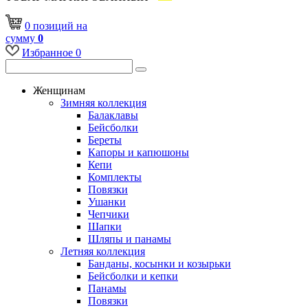
0
позиций
на
сумму
0
Избранное
0
Женщинам
Зимняя коллекция
Балаклавы
Бейсболки
Береты
Капоры и капюшоны
Кепи
Комплекты
Повязки
Ушанки
Чепчики
Шапки
Шляпы и панамы
Летняя коллекция
Банданы, косынки и козырьки
Бейсболки и кепки
Панамы
Повязки