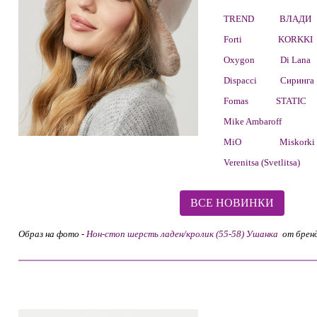
TREND
ВЛАДИ
Forti
KORKKI
Oxygon
Di Lana
Dispacci
Сиринга
Fomas
STATIC
Mike Ambaroff
MiO
Miskorki
Verenitsa (Svetlitsa)
ВСЕ НОВИНКИ
Образ на фото -
Нон-стоп шерсть ладен/кролик (55-58) Ушанка
от брен