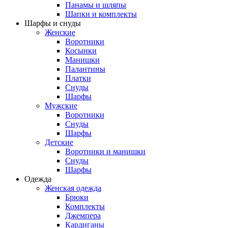
Панамы и шляпы
Шапки и комплекты
Шарфы и снуды
Женские
Воротники
Косынки
Манишки
Палантины
Платки
Снуды
Шарфы
Мужские
Воротники
Снуды
Шарфы
Детские
Воротники и манишки
Снуды
Шарфы
Одежда
Женская одежда
Брюки
Комплекты
Джемпера
Кардиганы