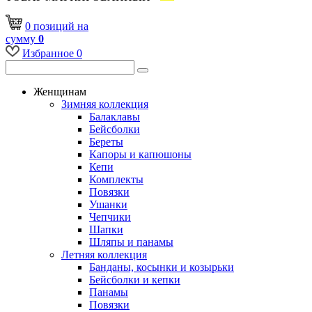
0
позиций
на
сумму
0
Избранное
0
Женщинам
Зимняя коллекция
Балаклавы
Бейсболки
Береты
Капоры и капюшоны
Кепи
Комплекты
Повязки
Ушанки
Чепчики
Шапки
Шляпы и панамы
Летняя коллекция
Банданы, косынки и козырьки
Бейсболки и кепки
Панамы
Повязки