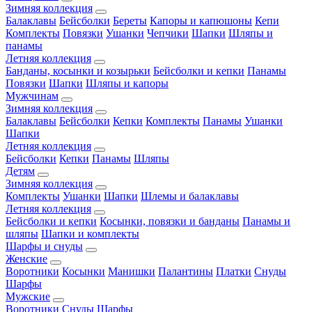
Зимняя коллекция
Балаклавы
Бейсболки
Береты
Капоры и капюшоны
Кепи
Комплекты
Повязки
Ушанки
Чепчики
Шапки
Шляпы и
панамы
Летняя коллекция
Банданы, косынки и козырьки
Бейсболки и кепки
Панамы
Повязки
Шапки
Шляпы и капоры
Мужчинам
Зимняя коллекция
Балаклавы
Бейсболки
Кепки
Комплекты
Панамы
Ушанки
Шапки
Летняя коллекция
Бейсболки
Кепки
Панамы
Шляпы
Детям
Зимняя коллекция
Комплекты
Ушанки
Шапки
Шлемы и балаклавы
Летняя коллекция
Бейсболки и кепки
Косынки, повязки и банданы
Панамы и
шляпы
Шапки и комплекты
Шарфы и снуды
Женские
Воротники
Косынки
Манишки
Палантины
Платки
Снуды
Шарфы
Мужские
Воротники
Снуды
Шарфы