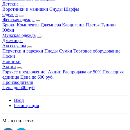
Детские
Воротники и манишки
Снуды
Шарфы
Одежда
Женская одежда
Брюки
Комплекты
Джемпера
Кардиганы
Платья
Туники
Юбки
Мужская одежда
Джемпера
Аксессуары
Перчатки и варежки
Пледы
Сумки
Торговое оборудование
Носки
Новинки
Акции
Горячее предложение!
Акции
Распродажа от 50%
Последняя
единица
Цена до 600 руб.
Производители
Цена до 600 руб
Вход
Регистрация
Мы в соц. сетях