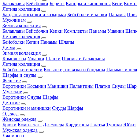
Балаклавы
Бейсболки
Береты
Капоры и капюшоны
Кепи
Комп
Летняя коллекция
Банданы, косынки и козырьки
Бейсболки и кепки
Панамы
Пов
Мужчинам
Зимняя коллекция
Балаклавы
Бейсболки
Кепки
Комплекты
Панамы
Ушанки
Шап
Летняя коллекция
Бейсболки
Кепки
Панамы
Шляпы
Детям
Зимняя коллекция
Комплекты
Ушанки
Шапки
Шлемы и балаклавы
Летняя коллекция
Бейсболки и кепки
Косынки, повязки и банданы
Панамы и шл
Шарфы и снуды
Женские
Воротники
Косынки
Манишки
Палантины
Платки
Снуды
Шар
Мужские
Воротники
Снуды
Шарфы
Детские
Воротники и манишки
Снуды
Шарфы
Одежда
Женская одежда
Брюки
Комплекты
Джемпера
Кардиганы
Платья
Туники
Юбки
Мужская одежда
Джемпера