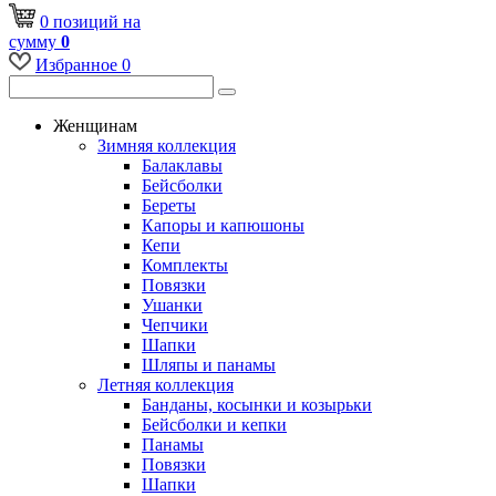
0
позиций
на
сумму
0
Избранное
0
Женщинам
Зимняя коллекция
Балаклавы
Бейсболки
Береты
Капоры и капюшоны
Кепи
Комплекты
Повязки
Ушанки
Чепчики
Шапки
Шляпы и панамы
Летняя коллекция
Банданы, косынки и козырьки
Бейсболки и кепки
Панамы
Повязки
Шапки