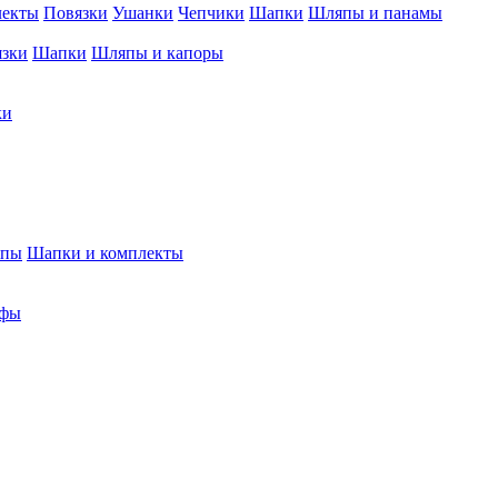
лекты
Повязки
Ушанки
Чепчики
Шапки
Шляпы и панамы
язки
Шапки
Шляпы и капоры
ки
япы
Шапки и комплекты
фы