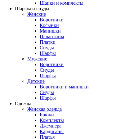
Шапки и комплекты
Шарфы и снуды
Женские
Воротники
Косынки
Манишки
Палантины
Платки
Снуды
Шарфы
Мужские
Воротники
Снуды
Шарфы
Детские
Воротники и манишки
Снуды
Шарфы
Одежда
Женская одежда
Брюки
Комплекты
Джемпера
Кардиганы
Платья