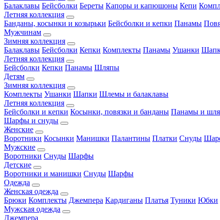
Балаклавы
Бейсболки
Береты
Капоры и капюшоны
Кепи
Комп
Летняя коллекция
Банданы, косынки и козырьки
Бейсболки и кепки
Панамы
Пов
Мужчинам
Зимняя коллекция
Балаклавы
Бейсболки
Кепки
Комплекты
Панамы
Ушанки
Шап
Летняя коллекция
Бейсболки
Кепки
Панамы
Шляпы
Детям
Зимняя коллекция
Комплекты
Ушанки
Шапки
Шлемы и балаклавы
Летняя коллекция
Бейсболки и кепки
Косынки, повязки и банданы
Панамы и шл
Шарфы и снуды
Женские
Воротники
Косынки
Манишки
Палантины
Платки
Снуды
Шар
Мужские
Воротники
Снуды
Шарфы
Детские
Воротники и манишки
Снуды
Шарфы
Одежда
Женская одежда
Брюки
Комплекты
Джемпера
Кардиганы
Платья
Туники
Юбки
Мужская одежда
Джемпера