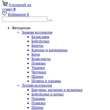
0
позиций
на
сумму
0
Избранное
0
Женщинам
Зимняя коллекция
Балаклавы
Бейсболки
Береты
Капоры и капюшоны
Кепи
Комплекты
Повязки
Ушанки
Чепчики
Шапки
Шляпы и панамы
Летняя коллекция
Банданы, косынки и козырьки
Бейсболки и кепки
Панамы
Повязки
Шапки