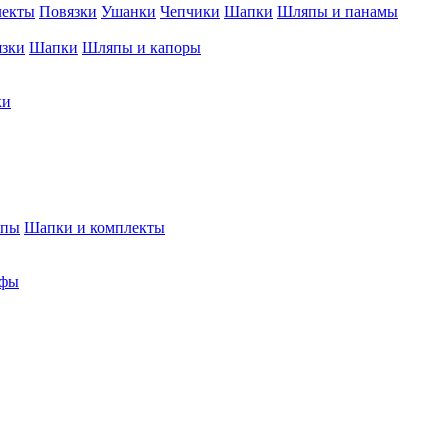
лекты
Повязки
Ушанки
Чепчики
Шапки
Шляпы и панамы
язки
Шапки
Шляпы и капоры
ки
япы
Шапки и комплекты
фы