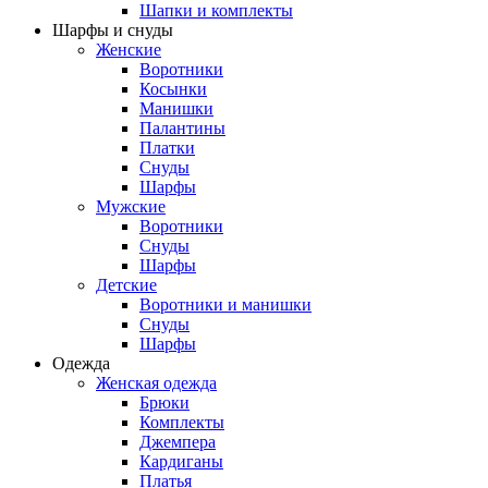
Шапки и комплекты
Шарфы и снуды
Женские
Воротники
Косынки
Манишки
Палантины
Платки
Снуды
Шарфы
Мужские
Воротники
Снуды
Шарфы
Детские
Воротники и манишки
Снуды
Шарфы
Одежда
Женская одежда
Брюки
Комплекты
Джемпера
Кардиганы
Платья