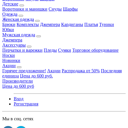
Детские
Воротники и манишки
Снуды
Шарфы
Одежда
Женская одежда
Брюки
Комплекты
Джемпера
Кардиганы
Платья
Туники
Юбки
Мужская одежда
Джемпера
Аксессуары
Перчатки и варежки
Пледы
Сумки
Торговое оборудование
Носки
Новинки
Акции
Горячее предложение!
Акции
Распродажа от 50%
Последняя
единица
Цена до 600 руб.
Производители
Цена до 600 руб
Вход
Регистрация
Мы в соц. сетях