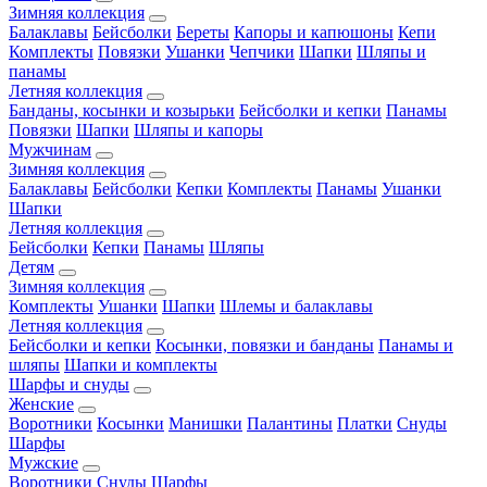
Зимняя коллекция
Балаклавы
Бейсболки
Береты
Капоры и капюшоны
Кепи
Комплекты
Повязки
Ушанки
Чепчики
Шапки
Шляпы и
панамы
Летняя коллекция
Банданы, косынки и козырьки
Бейсболки и кепки
Панамы
Повязки
Шапки
Шляпы и капоры
Мужчинам
Зимняя коллекция
Балаклавы
Бейсболки
Кепки
Комплекты
Панамы
Ушанки
Шапки
Летняя коллекция
Бейсболки
Кепки
Панамы
Шляпы
Детям
Зимняя коллекция
Комплекты
Ушанки
Шапки
Шлемы и балаклавы
Летняя коллекция
Бейсболки и кепки
Косынки, повязки и банданы
Панамы и
шляпы
Шапки и комплекты
Шарфы и снуды
Женские
Воротники
Косынки
Манишки
Палантины
Платки
Снуды
Шарфы
Мужские
Воротники
Снуды
Шарфы