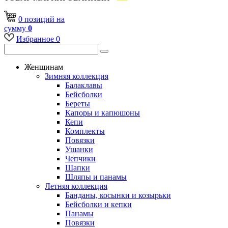
0
позиций
на
сумму
0
Избранное
0
Женщинам
Зимняя коллекция
Балаклавы
Бейсболки
Береты
Капоры и капюшоны
Кепи
Комплекты
Повязки
Ушанки
Чепчики
Шапки
Шляпы и панамы
Летняя коллекция
Банданы, косынки и козырьки
Бейсболки и кепки
Панамы
Повязки