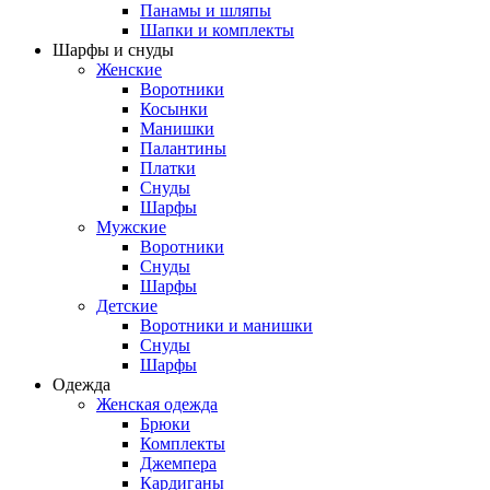
Панамы и шляпы
Шапки и комплекты
Шарфы и снуды
Женские
Воротники
Косынки
Манишки
Палантины
Платки
Снуды
Шарфы
Мужские
Воротники
Снуды
Шарфы
Детские
Воротники и манишки
Снуды
Шарфы
Одежда
Женская одежда
Брюки
Комплекты
Джемпера
Кардиганы