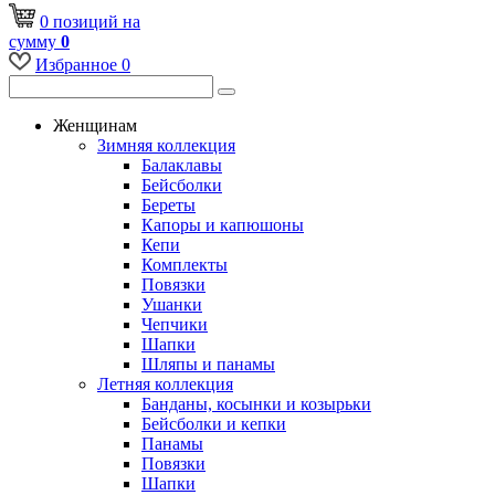
0
позиций
на
сумму
0
Избранное
0
Женщинам
Зимняя коллекция
Балаклавы
Бейсболки
Береты
Капоры и капюшоны
Кепи
Комплекты
Повязки
Ушанки
Чепчики
Шапки
Шляпы и панамы
Летняя коллекция
Банданы, косынки и козырьки
Бейсболки и кепки
Панамы
Повязки
Шапки