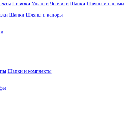
лекты
Повязки
Ушанки
Чепчики
Шапки
Шляпы и панамы
язки
Шапки
Шляпы и капоры
ки
япы
Шапки и комплекты
фы