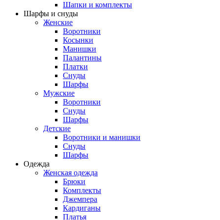
Шапки и комплекты
Шарфы и снуды
Женские
Воротники
Косынки
Манишки
Палантины
Платки
Снуды
Шарфы
Мужские
Воротники
Снуды
Шарфы
Детские
Воротники и манишки
Снуды
Шарфы
Одежда
Женская одежда
Брюки
Комплекты
Джемпера
Кардиганы
Платья