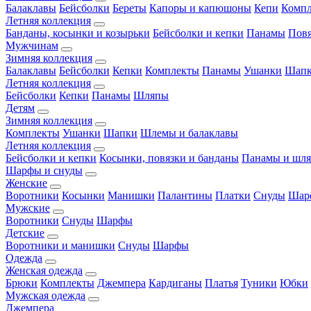
Балаклавы
Бейсболки
Береты
Капоры и капюшоны
Кепи
Комп
Летняя коллекция
Банданы, косынки и козырьки
Бейсболки и кепки
Панамы
Пов
Мужчинам
Зимняя коллекция
Балаклавы
Бейсболки
Кепки
Комплекты
Панамы
Ушанки
Шап
Летняя коллекция
Бейсболки
Кепки
Панамы
Шляпы
Детям
Зимняя коллекция
Комплекты
Ушанки
Шапки
Шлемы и балаклавы
Летняя коллекция
Бейсболки и кепки
Косынки, повязки и банданы
Панамы и шл
Шарфы и снуды
Женские
Воротники
Косынки
Манишки
Палантины
Платки
Снуды
Шар
Мужские
Воротники
Снуды
Шарфы
Детские
Воротники и манишки
Снуды
Шарфы
Одежда
Женская одежда
Брюки
Комплекты
Джемпера
Кардиганы
Платья
Туники
Юбки
Мужская одежда
Джемпера