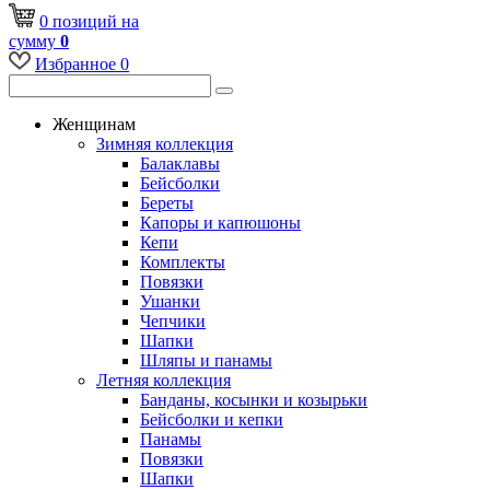
0
позиций
на
сумму
0
Избранное
0
Женщинам
Зимняя коллекция
Балаклавы
Бейсболки
Береты
Капоры и капюшоны
Кепи
Комплекты
Повязки
Ушанки
Чепчики
Шапки
Шляпы и панамы
Летняя коллекция
Банданы, косынки и козырьки
Бейсболки и кепки
Панамы
Повязки
Шапки