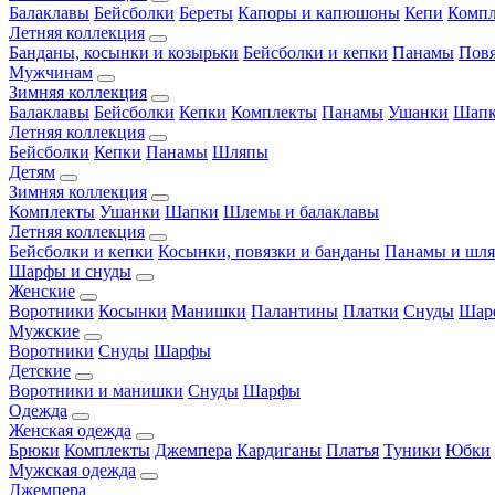
Балаклавы
Бейсболки
Береты
Капоры и капюшоны
Кепи
Комп
Летняя коллекция
Банданы, косынки и козырьки
Бейсболки и кепки
Панамы
Пов
Мужчинам
Зимняя коллекция
Балаклавы
Бейсболки
Кепки
Комплекты
Панамы
Ушанки
Шап
Летняя коллекция
Бейсболки
Кепки
Панамы
Шляпы
Детям
Зимняя коллекция
Комплекты
Ушанки
Шапки
Шлемы и балаклавы
Летняя коллекция
Бейсболки и кепки
Косынки, повязки и банданы
Панамы и шл
Шарфы и снуды
Женские
Воротники
Косынки
Манишки
Палантины
Платки
Снуды
Шар
Мужские
Воротники
Снуды
Шарфы
Детские
Воротники и манишки
Снуды
Шарфы
Одежда
Женская одежда
Брюки
Комплекты
Джемпера
Кардиганы
Платья
Туники
Юбки
Мужская одежда
Джемпера