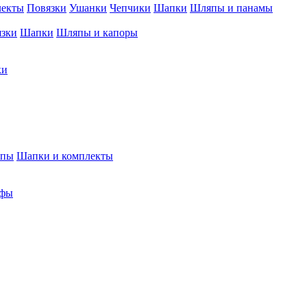
лекты
Повязки
Ушанки
Чепчики
Шапки
Шляпы и панамы
язки
Шапки
Шляпы и капоры
ки
япы
Шапки и комплекты
фы