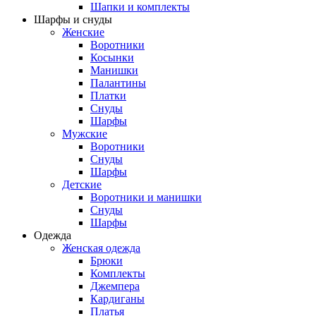
Шапки и комплекты
Шарфы и снуды
Женские
Воротники
Косынки
Манишки
Палантины
Платки
Снуды
Шарфы
Мужские
Воротники
Снуды
Шарфы
Детские
Воротники и манишки
Снуды
Шарфы
Одежда
Женская одежда
Брюки
Комплекты
Джемпера
Кардиганы
Платья